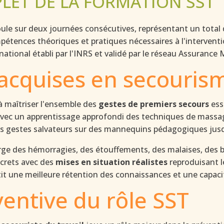
ET DE LA FORMATION SST
ule sur deux journées consécutives, représentant un tota
pétences théoriques et pratiques nécessaires à l'interven
ational établi par l'INRS et validé par le réseau Assurance
acquises en secouris
à maîtriser l'ensemble des
gestes de premiers secours
ess
vec un apprentissage approfondi des techniques de massage c
s gestes salvateurs sur des mannequins pédagogiques jusqu'
rge des hémorragies, des étouffements, des malaises, des b
ncrets avec des
mises en situation réalistes
reproduisant l
it une meilleure rétention des connaissances et une capacité
entive du rôle SST