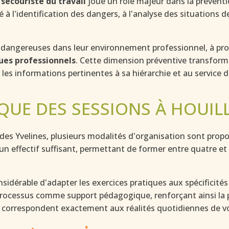
secouriste du travail
joue un rôle majeur dans la préventi
l'identification des dangers, à l'analyse des situations de t
ns dangereuses dans leur environnement professionnel, à pro
ues professionnels
. Cette dimension préventive transforme
 les informations pertinentes à sa hiérarchie et au service d
QUE DES SESSIONS À HOUIL
des Yvelines, plusieurs modalités d'organisation sont prop
d'un effectif suffisant, permettant de former entre quatre e
idérable d'adapter les exercices pratiques aux spécificité
 processus comme support pédagogique, renforçant ainsi la pe
 correspondent exactement aux réalités quotidiennes de vo