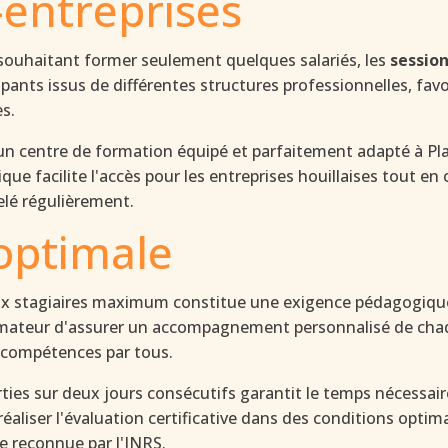
-entreprises
es souhaitant former seulement quelques salariés, les
session
pants issus de différentes structures professionnelles, fav
es.
un centre de formation équipé et parfaitement adapté à Plai
ue facilite l'accès pour les entreprises houillaises tout e
lé régulièrement.
 optimale
 dix stagiaires maximum constitue une exigence pédagogique
rmateur d'assurer un accompagnement personnalisé de chaque
es compétences par tous.
ties sur deux jours consécutifs garantit le temps nécessair
éaliser l'évaluation certificative dans des conditions opti
de reconnue par l'INRS.