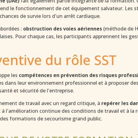
ne (DAE)
fait également partie intégrante de la formation. 
end le fonctionnement de cet équipement salvateur. Les sta
 chances de survie lors d'un arrêt cardiaque.
abordées :
obstruction des voies aériennes
(méthode de He
aises. Pour chaque cas, les participants apprennent les ges
entive du rôle SST
oppe les
compétences en prévention des risques profess
es dans leur environnement professionnel et à proposer des
anté et sécurité de l'entreprise.
nement de travail avec un regard critique, à
repérer les da
t à l'amélioration continue des conditions de travail et à l
 des formations de secourisme grand public.