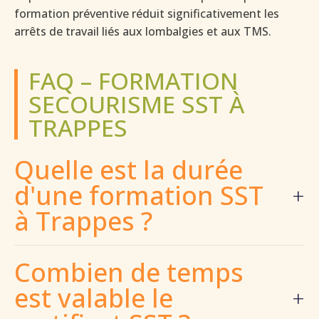
formation préventive réduit significativement les
arrêts de travail liés aux lombalgies et aux TMS.
FAQ – FORMATION
SECOURISME SST À
TRAPPES
Quelle est la durée
d'une formation SST
à Trappes ?
La formation initiale SST dure 14 heures,
généralement réparties sur deux journées
Combien de temps
consécutives. Ce format permet d'acquérir toutes les
est valable le
compétences nécessaires pour intervenir
efficacement lors d'un accident du travail et participer