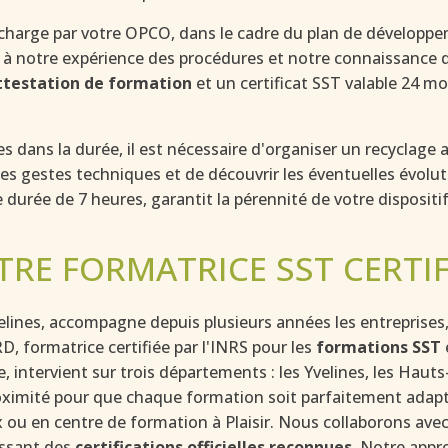
 charge par votre OPCO, dans le cadre du plan de développ
 à notre expérience des procédures et notre connaissance d
ttestation de formation
et un certificat SST valable 24 mo
dans la durée, il est nécessaire d'organiser un recyclage av
 les gestes techniques et de découvrir les éventuelles évol
durée de 7 heures, garantit la pérennité de votre dispositi
TRE FORMATRICE SST CERTIF
ines, accompagne depuis plusieurs années les entreprises, c
D, formatrice certifiée par l'INRS pour les
formations SST
intervient sur trois départements : les Yvelines, les Haut
oximité pour que chaque formation soit parfaitement adapté
x ou en centre de formation à Plaisir. Nous collaborons av
issant des
certifications officielles reconnues
. Notre appr